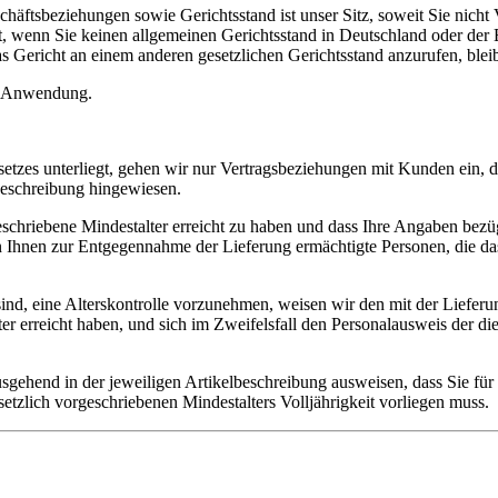
chäftsbeziehungen sowie Gerichtsstand ist unser Sitz, soweit Sie nicht
lt, wenn Sie keinen allgemeinen Gerichtsstand in Deutschland oder de
s Gericht an einem anderen gesetzlichen Gerichtsstand anzurufen, bleib
e Anwendung.
es unterliegt, gehen wir nur Vertragsbeziehungen mit Kunden ein, die
beschreibung hingewiesen.
eschriebene Mindestalter erreicht zu haben und dass Ihre Angaben bezüg
von Ihnen zur Entgegennahme der Lieferung ermächtigte Personen, die da
nd, eine Alterskontrolle vorzunehmen, weisen wir den mit der Lieferung
ter erreicht haben, und sich im Zweifelsfall den Personalausweis der 
usgehend in der jeweiligen Artikelbeschreibung ausweisen, dass Sie fü
etzlich vorgeschriebenen Mindestalters Volljährigkeit vorliegen muss.