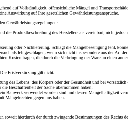
ehend auf Vollständigkeit, offensichtliche Mängel und Transportschä
keine Auswirkung auf Ihre gesetzlichen Gewährleistungsansprüche.
den Gewährleistungsregelungen:
nd die Produktbeschreibung des Herstellers als vereinbart, nicht jedo
serung oder Nachlieferung. Schlägt die Mangelbeseitigung fehl, könn
ersuch als fehlgeschlagen, wenn sich nicht insbesondere aus der Art 
hten Kosten tragen, die durch die Verbringung der Ware an einen andere
Die Fristverkürzung gilt nicht:
zung des Lebens, des Körpers oder der Gesundheit und bei vorsätzlich 
für die Beschaffenheit der Sache übernommen haben;
 ein Bauwerk verwendet worden sind und dessen Mangelhaftigkeit veru
mit Mängelrechten gegen uns haben.
 nur, soweit hierdurch der durch zwingende Bestimmungen des Rechts d