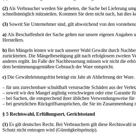
(2)
Als Verbraucher werden Sie gebeten, die Sache bei Lieferung umg
schnellstmöglich mitzuteilen. Kommen Sie dem nicht nach, hat dies 
(3)
Soweit Sie Unternehmer sind, gilt abweichend von den vorstehen
a)
Als Beschaffenheit der Sache gelten nur unsere eigenen Angaben u
Herstellers.
b)
Bei Mängeln leisten wir nach unserer Wahl Gewähr durch Nachbes
zurücktreten. Die Mängelbeseitigung gilt nach erfolglosem zweiten V
anderes ergibt. Im Falle der Nachbesserung müssen wir nicht die erhö
dem bestimmungsgemäßen Gebrauch der Ware entspricht.
c)
Die Gewährleistungsfrist beträgt ein Jahr ab Ablieferung der Ware. 
– für uns zurechenbare schuldhaft verursachte Schäden aus der Verlet
– soweit wir den Mangel arglistig verschwiegen oder eine Garantie 
– bei Sachen, die entsprechend ihrer üblichen Verwendungsweise für
– bei gesetzlichen Rückgriffsansprüchen, die Sie im Zusammenhang 
§ 5 Rechtswahl, Erfüllungsort, Gerichtsstand
(1)
Es gilt deutsches Recht. Bei Verbrauchern gilt diese Rechtswahl
Schutz nicht entzogen wird (Günstigkeitsprinzip).