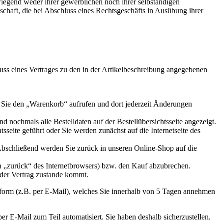
iegend weder ihrer gewerblichen noch ihrer selbständigen
lschaft, die bei Abschluss eines Rechtsgeschäfts in Ausübung ihrer
luss eines Vertrages zu den in der Artikelbeschreibung angegebenen
 Sie den „Warenkorb“ aufrufen und dort jederzeit Änderungen
ochmals alle Bestelldaten auf der Bestellübersichtsseite angezeigt.
seite geführt oder Sie werden zunächst auf die Internetseite des
Abschließend werden Sie zurück in unseren Online-Shop auf die
n „zurück“ des Internetbrowsers) bzw. den Kauf abzubrechen.
 der Vertrag zustande kommt.
xtform (z.B. per E-Mail), welches Sie innerhalb von 5 Tagen annehmen
 E-Mail zum Teil automatisiert. Sie haben deshalb sicherzustellen,