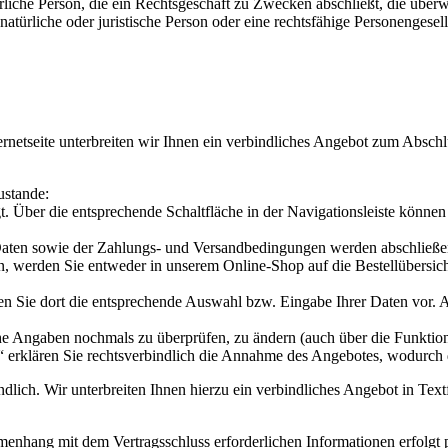
liche Person, die ein Rechtsgeschäft zu Zwecken abschließt, die überw
atürliche oder juristische Person oder eine rechtsfähige Personengesel
ternetseite unterbreiten wir Ihnen ein verbindliches Angebot zum Absch
ustande:
Über die entsprechende Schaltfläche in der Navigationsleiste können
aten sowie der Zahlungs- und Versandbedingungen werden abschließend n
n, werden Sie entweder in unserem Online-Shop auf die Bestellübersichts
men Sie dort die entsprechende Auswahl bzw. Eingabe Ihrer Daten vor. 
che Angaben nochmals zu überprüfen, zu ändern (auch über die Funktio
n“ erklären Sie rechtsverbindlich die Annahme des Angebotes, wodurch
ndlich. Wir unterbreiten Ihnen hierzu ein verbindliches Angebot in Te
hang mit dem Vertragsschluss erforderlichen Informationen erfolgt per